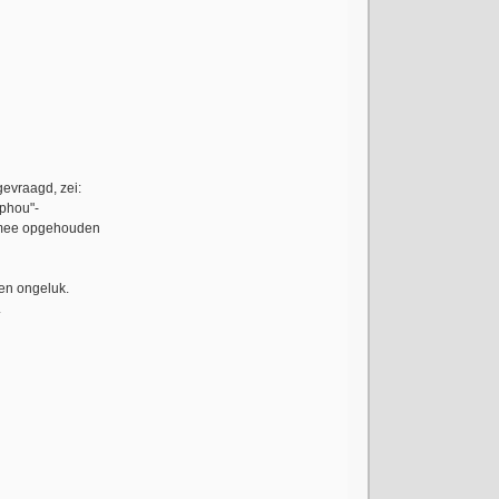
gevraagd, zei:
ophou"-
 ermee opgehouden
een ongeluk.
.