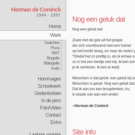
Herman de Coninck
1944 - 1997
Nog een geluk dat
Home
Nog een geluk dat
Werk
Zoals met de gek uit het grapje
Gedichten
die zich voortdurend met een hamer
Proza
op het hoofd sloeg, en naar de reden 
NWT
"Omdat het zo prettig is, als ik ermee 
Biografie
zo is het een beetje met mij. Ik ben
Bibliografie
je te verliezen. Ik ben je kwijt.
Audio
Hommages
Misschien is dat geluk: een geluk bij 
Misschien is geluk: Nog een geluk dat
Schoolwerk
Dat ik aan jou kan terugdenken, bv.,
Gedenksteen
in plaats van aan een ander.
In de pers
~Herman de Coninck
Foto/Video
Contact
Extra
Site info
Laatste update