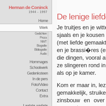
Herman de Coninck
1944 - 1997
De lenige liefd
Home
Je truitjes en je wit
Werk
Gedichten
sjaals en je kousen 
Proza
(met liefde gemaakt
NWT
Biografie
en je brassi�res (e
Bibliografie
Audio
die dingen, vooral al
Hommages
ze slingeren rond in
Schoolwerk
als op je kamer.
Gedenksteen
In de pers
Kom er maar in, lez
Foto/Video
Contact
gemakkelijk, struike
Extra
zinsbouw en over
Laatste update