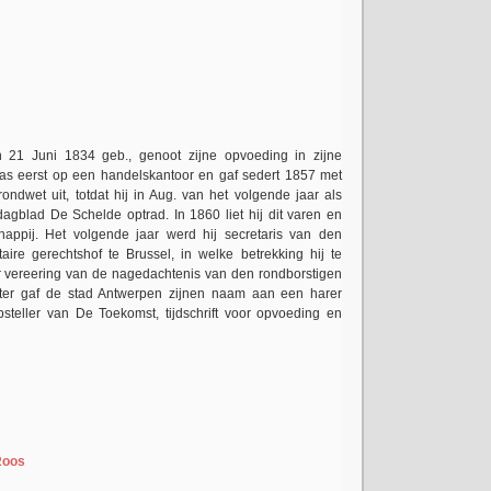
n 21 Juni 1834 geb., genoot zijne opvoeding in zijne
was eerst op een handelskantoor en gaf sedert 1857 met
ndwet uit, totdat hij in Aug. van het volgende jaar als
agblad De Schelde optrad. In 1860 liet hij dit varen en
ppij. Het volgende jaar werd hij secretaris van den
taire gerechtshof te Brussel, in welke betrekking hij te
r vereering van de nagedachtenis van den rondborstigen
chter gaf de stad Antwerpen zijnen naam aan een harer
steller van De Toekomst, tijdschrift voor opvoeding en
 Roos