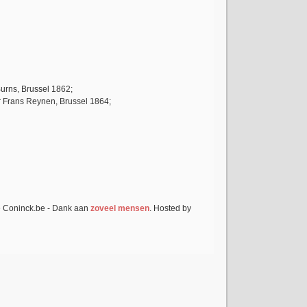
urns, Brussel 1862;
or Frans Reynen, Brussel 1864;
e Coninck.be - Dank aan
zoveel mensen
. Hosted by