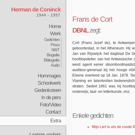
Herman de Coninck
1944 - 1997
Frans de Cort
Home
DBNL
zegt:
Werk
Gedichten
Cort (Frans Jozef de), te Antwerpe
Proza
geboortestad, in het Atheneum. Hij 
NWT
Jan van Rijswijck het dagblad De Gro
Biografie
hoofdopsteller van het Antwerpsche d
Bibliografie
werd agent eener stoombootmaatscha
Audio
auditeur-generaal bij het hooge mili
Hommages
Elsene overleed op 18 Jan. 1878. Te
Vlaming en talentvollen liederendi
Schoolwerk
straten. Sedert 1861 was hij hoofdop
Gedenksteen
onderwijs, taal- en letterkunde, enz.
In de pers
Foto/Video
Contact
Enkele gedichten
Extra
Mijn Lief is als de roode
Laatste update