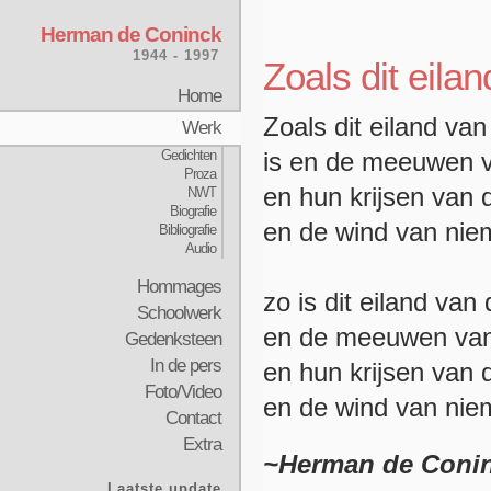
Herman de Coninck
1944 - 1997
Zoals dit eil
Home
Zoals dit eiland v
Werk
Gedichten
is en de meeuwen v
Proza
en hun krijsen van 
NWT
Biografie
en de wind van nie
Bibliografie
Audio
Hommages
zo is dit eiland va
Schoolwerk
en de meeuwen van 
Gedenksteen
In de pers
en hun krijsen van 
Foto/Video
en de wind van ni
Contact
Extra
~Herman de Coni
Laatste update