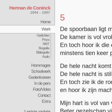
Herman de Coninck
1944 - 1997
5
Home
De spoorbaan ligt m
Werk
Gedichten
De kamer is vol vrol
Proza
En toch hoor ik die 
NWT
Biografie
minstens tien keer p
Bibliografie
Audio
De hele nacht komt 
Hommages
Schoolwerk
De hele nacht is st
Gedenksteen
En toch zie ik de ro
In de pers
en hoor ik zijn mac
Foto/Video
Contact
Extra
Mijn hart is vol van
Beter gezelschap vin
Laatste update